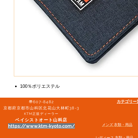
100％ポリエステル
​カテゴリ
〠607-8482
京都府京都市山科区北花山大林町38-3​
KTM正規ディーラー
ベイシストオート山科店
メンズ 衣類・用品
https://www.ktm-kyoto.com/
​レディース 衣類・用品