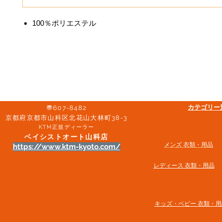
100％ポリエステル
​カテゴリ
〠607-8482
京都府京都市山科区北花山大林町38-3​
KTM正規ディーラー
ベイシストオート山科店
メンズ 衣類・用品
https://www.ktm-kyoto.com/
​レディース 衣類・用品
​キッズ・ベビー 衣類・用