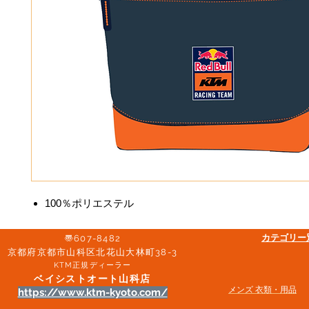
100％ポリエステル
​カテゴリ
〠607-8482
京都府京都市山科区北花山大林町38-3​
KTM正規ディーラー
ベイシストオート山科店
メンズ 衣類・用品
https://www.ktm-kyoto.com/