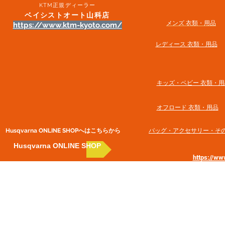
KTM正規ディーラー
ベイシストオート山科店
メンズ 衣類・用品
https://www.ktm-kyoto.com/
​レディース 衣類・用品
​キッズ・ベビー 衣類・用
オフロード 衣類・用品
Husqvarna ONLINE SHOP​へはこちらから
​バッグ・アクセサリー・そ
Husqvarna ONLINE SHOP
https://w