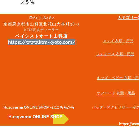
ス 5 %
​カテゴリ
〠607-8482
京都府京都市山科区北花山大林町38-3​
KTM正規ディーラー
ベイシストオート山科店
メンズ 衣類・用品
https://www.ktm-kyoto.com/
​レディース 衣類・用品
​キッズ・ベビー 衣類・用
オフロード 衣類・用品
Husqvarna ONLINE SHOP​へはこちらから
​バッグ・アクセサリー・そ
Husqvarna ONLINE SHOP
https://w