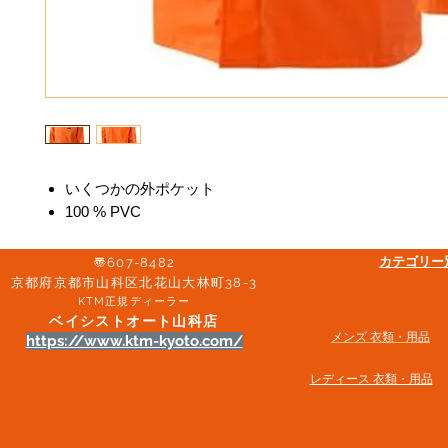
いくつかの外ポケット
100 % PVC
​カテゴリ
〠607-8482
京都府京都市山科区北花山大林町38-3​
KTM正規ディーラー
ベイシストオート山科店
メンズ 衣類・用品
https://www.ktm-kyoto.com/
​レディース 衣類・用品