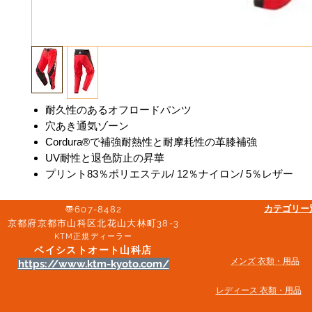
耐久性のあるオフロードパンツ
穴あき通気ゾーン
Cordura®で補強耐熱性と耐摩耗性の革膝補強
UV耐性と退色防止の昇華
プリント83％ポリエステル/ 12％ナイロン/ 5％レザー
​カテゴリ
〠607-8482
京都府京都市山科区北花山大林町38-3​
KTM正規ディーラー
ベイシストオート山科店
メンズ 衣類・用品
https://www.ktm-kyoto.com/
​レディース 衣類・用品