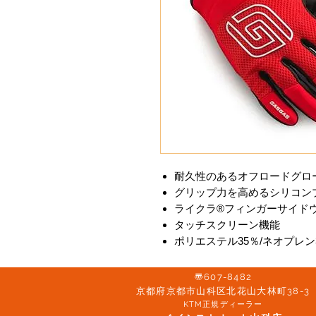
耐久性のあるオフロードグロ
グリップ力を高めるシリコン
ライクラ®フィンガーサイド
タッチスクリーン機能
ポリエステル35％/ネオプレン3
〠607-8482
京都府京都市山科区北花山大林町38-3​
KTM正規ディーラー