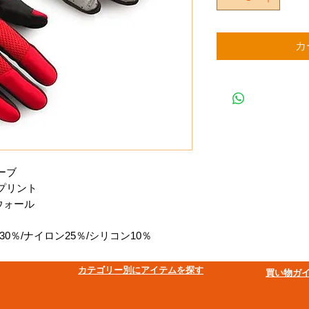
カ
ーブ
プリント
ウォール
0％/ナイロン25％/シリコン10％
​カテゴリー別にアイテムを探す
買い物ガ