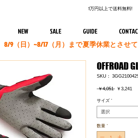
1万円以上で送料無料!
NEW
SALE
GUIDE
CONTA
8/9（日）~8/17（月）まで夏季休業とさせ
OFFROAD G
SKU： 3GG210042
通
セ
 ￥4,051 
￥3,241
常
ー
価
ル
サイズ
*
格
価
格
選択
数量
*