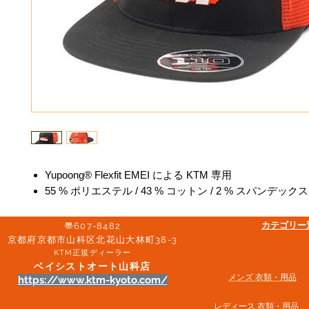
Yupoong® Flexfit EMEI による KTM 専用
55 % ポリエステル / 43 % コットン / 2 % スパンデックス
​カテゴリ
〠607-8482
京都府京都市山科区北花山大林町38-3​
KTM正規ディーラー
ベイシストオート山科店
メンズ 衣類・用品
https://www.ktm-kyoto.com/
​レディース 衣類・用品