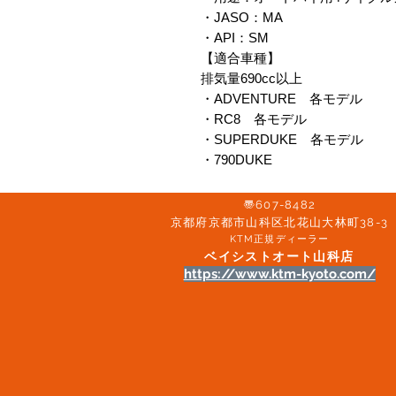
・JASO：MA
・API：SM
【適合車種】
排気量690cc以上
・ADVENTURE 各モデル
・RC8 各モデル
・SUPERDUKE 各モデル
・790DUKE
〠607-8482
京都府京都市山科区北花山大林町38-3​
KTM正規ディーラー
ベイシストオート山科店
https://www.ktm-kyoto.com/