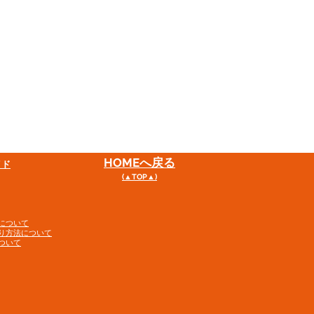
HOME
へ戻る
イド
(▲TOP▲)
について
り方法について
ついて