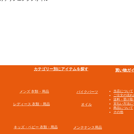
​カテゴリー別にアイテムを探す
買い物ガ
​当店について
メンズ 衣類・用品
バイクパーツ
ご注文の流れ
送料・受け取
支払い方法に
​レディース 衣類・用品
オイル
商品について
その他
​キッズ・ベビー 衣類・用品
メンテナンス用品