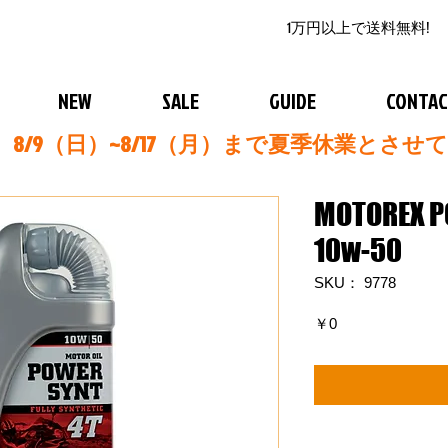
1万円以上で送料無料!
NEW
SALE
GUIDE
CONTA
8/9（日）~8/17（月）まで夏季休業とさせ
MOTOREX P
10w-50
SKU： 9778
価
￥0
格