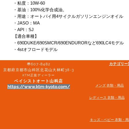
・粘度：10W‐60
・基油：100%化学合成油。
・用途：オートバイ用4サイクルガソリンエンジンオイル
・JASO：MA
・API：SJ
【適合車種】
・690DUKE/690SMCR/690ENDURORなど690LC4モデル
・4stオフロードモデル
​カテゴリ
〠607-8482
京都府京都市山科区北花山大林町38-3​
KTM正規ディーラー
ベイシストオート山科店
メンズ 衣類・用品
https://www.ktm-kyoto.com/
​レディース 衣類・用品
​キッズ・ベビー 衣類・用