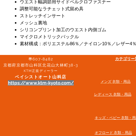
ウエスト幅調節用サイドベルクロファスナー
調整可能なラチェット式留め具
ストレッチインサート
メッシュ裏地
シリコンプリント加工のウエスト内側ゴム
マイクロメトリックバックル
素材構成：ポリエステル86％／ナイロン10％／レザー4
​カテゴリ
〠607-8482
京都府京都市山科区北花山大林町38-3​
KTM正規ディーラー
ベイシストオート山科店
メンズ 衣類・用品
https://www.ktm-kyoto.com/
​レディース 衣類・用品
​キッズ・ベビー 衣類・用
オフロード 衣類・用品