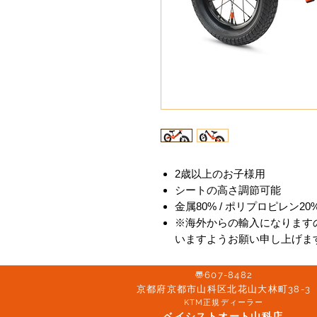
2歳以上のお子様用
シートの高さ調節可能
金属80% / ポリプロピレン20
※海外からの輸入になります
いますようお願い申し上げま
〠607-8482
京都府京都市山科区北花山大林町38-3​
KTM正規ディーラー
ベイシストオート山科店