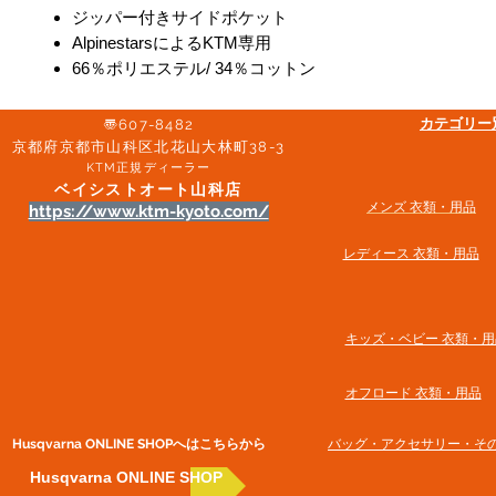
ジッパー付きサイドポケット
AlpinestarsによるKTM専用
66％ポリエステル/ 34％コットン
​カテゴリ
〠607-8482
京都府京都市山科区北花山大林町38-3​
KTM正規ディーラー
ベイシストオート山科店
メンズ 衣類・用品
https://www.ktm-kyoto.com/
​レディース 衣類・用品
​キッズ・ベビー 衣類・用
オフロード 衣類・用品
Husqvarna ONLINE SHOP​へはこちらから
​バッグ・アクセサリー・そ
Husqvarna ONLINE SHOP