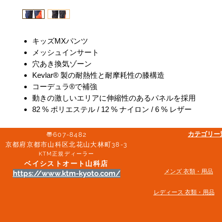
キッズMXパンツ
メッシュインサート
穴あき換気ゾーン
Kevlar® 製の耐熱性と耐摩耗性の膝構造
コーデュラ®で補強
動きの激しいエリアに伸縮性のあるパネルを採用
82 % ポリエステル / 12 % ナイロン / 6 % レザー
​カテゴリ
〠607-8482
京都府京都市山科区北花山大林町38-3​
KTM正規ディーラー
ベイシストオート山科店
メンズ 衣類・用品
https://www.ktm-kyoto.com/
​レディース 衣類・用品