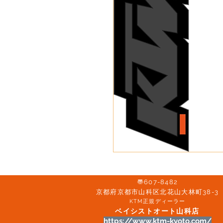
〠607-8482
京都府京都市山科区北花山大林町38-3​
KTM正規ディーラー
ベイシストオート山科店
https://www.ktm-kyoto.com/