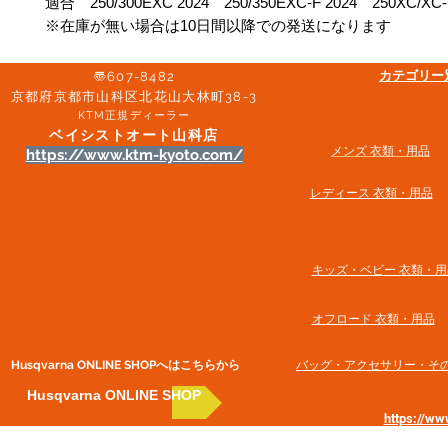
適合 250/300EXC 2024 250/350EXC-F 2024 250XC/XC-F
※在庫が無い場合は10日間以降での発送になります
​カテゴリ
〠607-8482
京都府京都市山科区北花山大林町38-3​
KTM正規ディーラー
ベイシストオート山科店
メンズ 衣類・用品
https://www.ktm-kyoto.com/
​レディース 衣類・用品
​キッズ・ベビー 衣類・用
オフロード 衣類・用品
Husqvarna ONLINE SHOP​へはこちらから
​バッグ・アクセサリー・そ
Husqvarna ONLINE SHOP
https://w