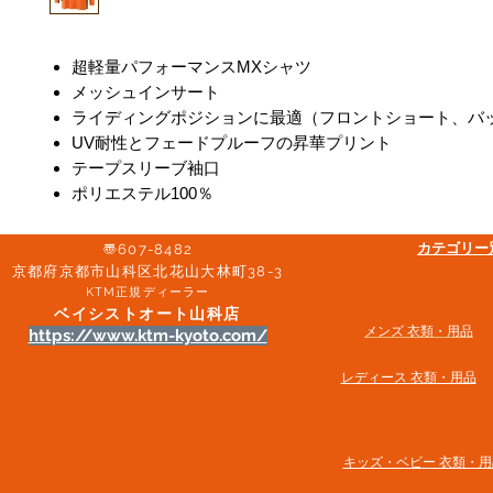
超軽量パフォーマンスMXシャツ
メッシュインサート
ライディングポジションに最適（フロントショート、バ
UV耐性とフェードプルーフの昇華プリント
テープスリーブ袖口
ポリエステル100％
​カテゴリ
〠607-8482
京都府京都市山科区北花山大林町38-3​
KTM正規ディーラー
ベイシストオート山科店
メンズ 衣類・用品
https://www.ktm-kyoto.com/
​レディース 衣類・用品
​キッズ・ベビー 衣類・用