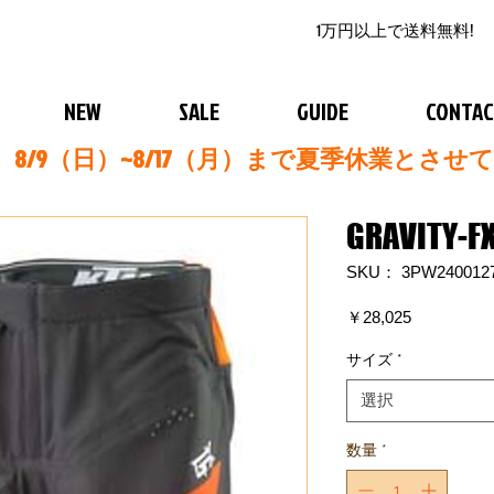
1万円以上で送料無料!
NEW
SALE
GUIDE
CONTA
8/9（日）~8/17（月）まで夏季休業とさせ
GRAVITY-F
SKU： 3PW240012
価
￥28,025
格
サイズ
*
選択
数量
*