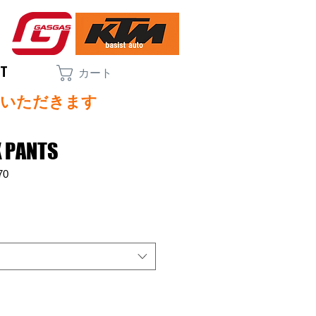
CT
カート
ていただきます
X PANTS
70