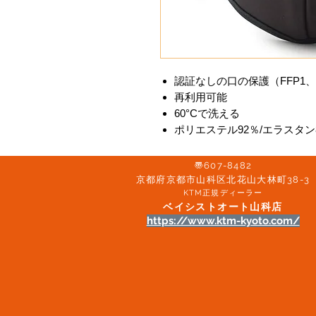
認証なしの口の保護（FFP1、F
再利用可能
60°Cで洗える
ポリエステル92％/エラスタン
〠607-8482
京都府京都市山科区北花山大林町38-3​
KTM正規ディーラー
ベイシストオート山科店
https://www.ktm-kyoto.com/