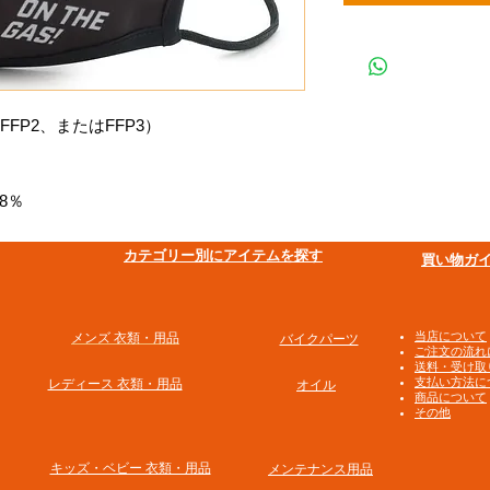
FP2、またはFFP3）
8％
​カテゴリー別にアイテムを探す
買い物ガ
​当店について
メンズ 衣類・用品
バイクパーツ
ご注文の流れ
送料・受け取
支払い方法に
​レディース 衣類・用品
オイル
商品について
その他
​キッズ・ベビー 衣類・用品
メンテナンス用品