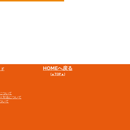
HOME
へ戻る
イド
(▲TOP▲)
について
り方法について
ついて