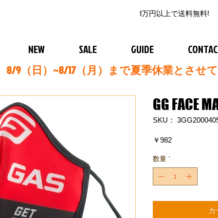
1万円以上で送料無料!
NEW
SALE
GUIDE
CONTA
8/9（日）~8/17（月）まで夏季休業とさせ
GG FACE M
SKU： 3GG200040
価
￥982
格
数量
*
カ