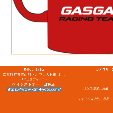
​カテゴリ
〠607-8482
京都府京都市山科区北花山大林町38-3​
KTM正規ディーラー
ベイシストオート山科店
メンズ 衣類・用品
https://www.ktm-kyoto.com/
​レディース 衣類・用品