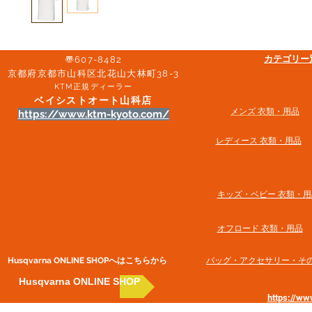
​カテゴリ
〠607-8482
京都府京都市山科区北花山大林町38-3​
KTM正規ディーラー
ベイシストオート山科店
メンズ 衣類・用品
https://www.ktm-kyoto.com/
​レディース 衣類・用品
​キッズ・ベビー 衣類・用
オフロード 衣類・用品
Husqvarna ONLINE SHOP​へはこちらから
​バッグ・アクセサリー・そ
Husqvarna ONLINE SHOP
https://w