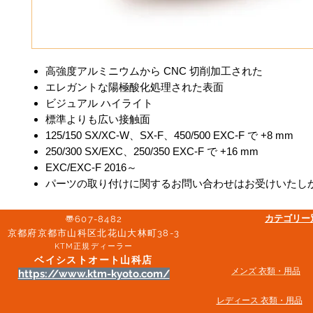
高強度アルミニウムから CNC 切削加工された
エレガントな陽極酸化処理された表面
ビジュアル ハイライト
標準よりも広い接触面
125/150 SX/XC-W、SX-F、450/500 EXC-F で +8 mm
250/300 SX/EXC、250/350 EXC-F で +16 mm
EXC/EXC-F 2016～
パーツの取り付けに関するお問い合わせはお受けいたし
​カテゴリ
〠607-8482
京都府京都市山科区北花山大林町38-3​
KTM正規ディーラー
ベイシストオート山科店
メンズ 衣類・用品
https://www.ktm-kyoto.com/
​レディース 衣類・用品