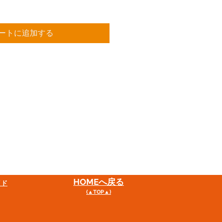
ートに追加する
HOME
へ戻る
イド
(▲TOP▲)