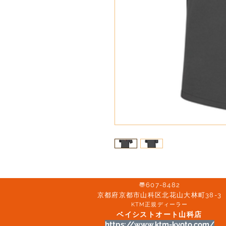
〠607-8482
京都府京都市山科区北花山大林町38-3​
KTM正規ディーラー
ベイシストオート山科店
https://www.ktm-kyoto.com/