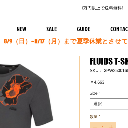
1万円以上で送料無料!
NEW
SALE
GUIDE
CONTA
8/9（日）~8/17（月）まで夏季休業とさせ
FLUIDS T-S
SKU： 3PW250016
価
￥4,663
格
Size
*
選択
数量
*