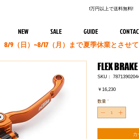
1万円以上で送料無料!
NEW
SALE
GUIDE
CONTA
8/9（日）~8/17（月）まで夏季休業とさせ
FLEX BRAKE
SKU： 7871390204
価
￥16,230
格
数量
*
カ