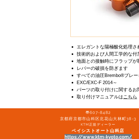
エレガントな陽極酸化処理さ
技術的および人間工学的な付
地面との接触時にフラップが
レバーの破損を防ぎます
すべての油圧Brembo®ブ
EXC/EXC-F 2014～
パーツの取り付けに関するお
取り付けマニュアルは
こちら
〠607-8482
京都府京都市山科区北花山大林町38-3​
KTM正規ディーラー
ベイシストオート山科店
https://www.ktm-kyoto.com/