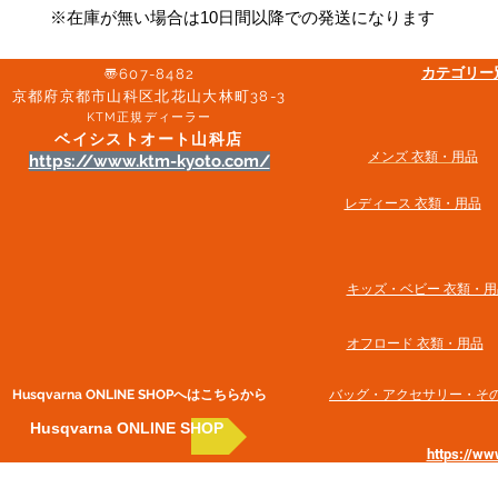
※在庫が無い場合は10日間以降での発送になります
​カテゴリ
〠607-8482
京都府京都市山科区北花山大林町38-3​
KTM正規ディーラー
ベイシストオート山科店
メンズ 衣類・用品
https://www.ktm-kyoto.com/
​レディース 衣類・用品
​キッズ・ベビー 衣類・用
オフロード 衣類・用品
Husqvarna ONLINE SHOP​へはこちらから
​バッグ・アクセサリー・そ
Husqvarna ONLINE SHOP
https://w