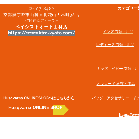
​カテゴリ
〠607-8482
京都府京都市山科区北花山大林町38-3​
KTM正規ディーラー
ベイシストオート山科店
メンズ 衣類・用品
https://www.ktm-kyoto.com/
​レディース 衣類・用品
​キッズ・ベビー 衣類・用
オフロード 衣類・用品
Husqvarna ONLINE SHOP​へはこちらから
​バッグ・アクセサリー・そ
Husqvarna ONLINE SHOP
https://w