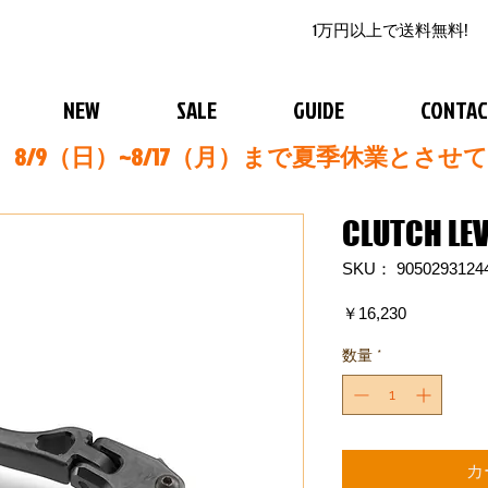
1万円以上で送料無料!
NEW
SALE
GUIDE
CONTA
8/9（日）~8/17（月）まで夏季休業とさせ
CLUTCH LE
SKU： 9050293124
価
￥16,230
格
数量
*
カ