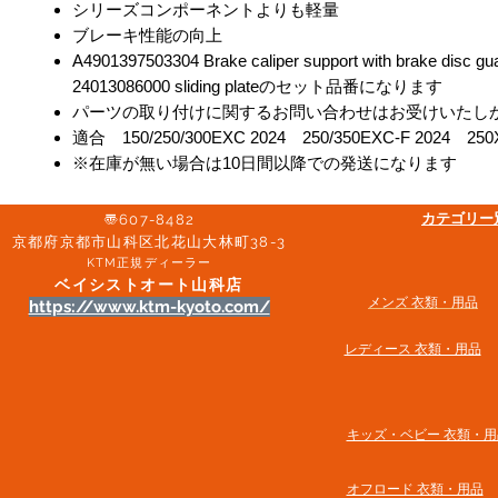
シリーズコンポーネントよりも軽量
ブレーキ性能の向上
A4901397503304 Brake caliper support with brake disc gu
24013086000 sliding plateのセット品番になります
パーツの取り付けに関するお問い合わせはお受けいたし
適合 150/250/300EXC 2024 250/350EXC-F 2024 250
※在庫が無い場合は10日間以降での発送になります
​カテゴリ
〠607-8482
京都府京都市山科区北花山大林町38-3​
KTM正規ディーラー
ベイシストオート山科店
メンズ 衣類・用品
https://www.ktm-kyoto.com/
​レディース 衣類・用品
​キッズ・ベビー 衣類・用
オフロード 衣類・用品