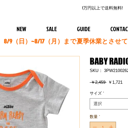
1万円以上で送料無料!
NEW
SALE
GUIDE
CONTA
8/9（日）~8/17（月）まで夏季休業とさせ
BABY RADI
SKU： 3PW210026
通
セ
 ￥2,459 
￥1,721
常
ー
価
ル
サイズ
*
格
価
格
選択
数量
*