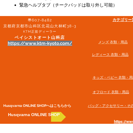
緊急ヘルプタブ（チークパッドは取り外し可能）
​カテゴリ
〠607-8482
京都府京都市山科区北花山大林町38-3​
KTM正規ディーラー
ベイシストオート山科店
メンズ 衣類・用品
https://www.ktm-kyoto.com/
​レディース 衣類・用品
​キッズ・ベビー 衣類・用
オフロード 衣類・用品
Husqvarna ONLINE SHOP​へはこちらから
​バッグ・アクセサリー・そ
Husqvarna ONLINE SHOP
https://w