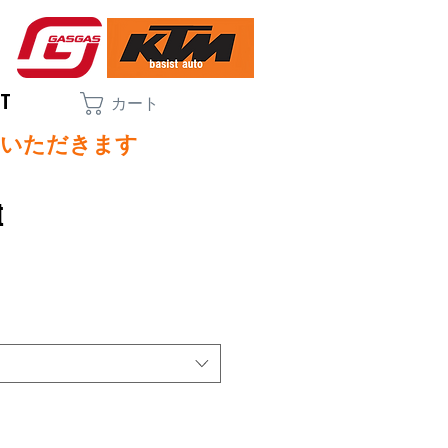
CT
カート
ていただきます
t
セ
ー
ル
価
格