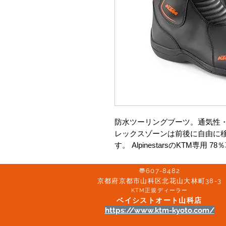
防水ツーリングブーツ。通気性
レックスゾーンは前後に自由に
す。 AlpinestarsのKTM専用 
〠607-8482
京都府京都市山科区北花山大林町38-3​
KTM正規ディーラー
ベイシストオート山科店
https://www.ktm-kyoto.com/