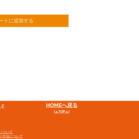
ートに追加する
HOME
へ戻る
イド
(▲TOP▲)
について
り方法について