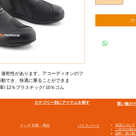
カ
・速乾性があります。アコーディオンのフ
移動でき、快適に乗ることができま
78％革/ 12％プラスチック/ 10％ゴム
​カテゴリー別にアイテムを探す
買い物ガ
​当店について
メンズ 衣類・用品
バイクパーツ
ご注文の流れ
送料・受け取