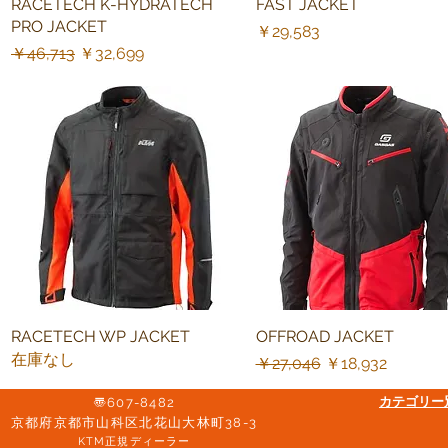
RACETECH K-HYDRATECH
クイックビュー
FAST JACKET
クイックビュー
PRO JACKET
価格
￥29,583
通常価格
セール価格
￥46,713
￥32,699
RACETECH WP JACKET
クイックビュー
OFFROAD JACKET
クイックビュー
在庫なし
通常価格
セール価格
￥27,046
￥18,932
​カテゴリ
〠607-8482
京都府京都市山科区北花山大林町38-3​
KTM正規ディーラー