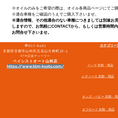
※オイルのみをご希望の際は、オイル各商品ページにてご
※適合車種をご確認のうえでご購入下さいませ。
※適合情報、その他適合のない車種につきましては別途お
しますので、お気軽にCONTACTから、もしくは営業時間
お問合せ下さいませ。
​カテゴリ
〠607-8482
京都府京都市山科区北花山大林町38-3​
KTM正規ディーラー
ベイシストオート山科店
メンズ 衣類・用品
https://www.ktm-kyoto.com/
​レディース 衣類・用品
​キッズ・ベビー 衣類・用
オフロード 衣類・用品